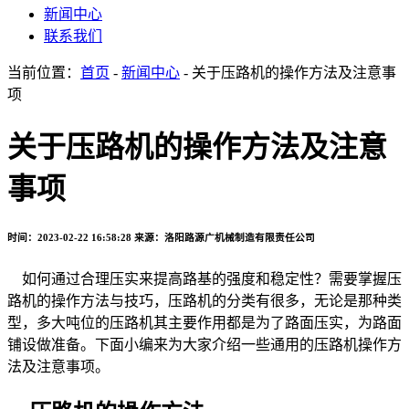
新闻中心
联系我们
当前位置：
首页
-
新闻中心
- 关于压路机的操作方法及注意事
项
关于压路机的操作方法及注意
事项
时间：2023-02-22 16:58:28
来源：洛阳路源广机械制造有限责任公司
如何通过合理压实来提高路基的强度和稳定性？需要掌握压
路机的操作方法与技巧，压路机的分类有很多，无论是那种类
型，多大吨位的压路机其主要作用都是为了路面压实，为路面
铺设做准备。下面小编来为大家介绍一些通用的压路机操作方
法及注意事项。