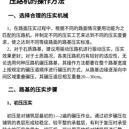
压路机的操作方法
一、选择合理的压实机械
1、在路面压实过程中，根据不同的路面情况要用功能为之
匹配的压路机。并制定不同的压实工艺来达到不同的压实度要
求，使之达到不同等级路面的路基压实标准。
2、对于石质路基，建议用振动压路机进行振动压实，压实
效果更好；对于土质路况，各类压路机均有较好的适应性，无
论选用何种压路机碾压路基，其操作方法都要在整个路基宽度
上按规定的碾压道顺序进行碾压的方式，从路基边缘逐渐向中
间区域重叠碾压，其碾压道应相互重叠20—30cm。
二、路基的压实步骤
1、初压压实
初压是对铺筑层最初的1—2遍的碾压作业。通过初步碾压在
铺筑的表层形成较稳定、较平整的承载层，有利于复压时承受