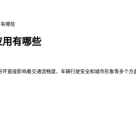
用有哪些
应用有哪些
坏直接影响着交通流畅度、车辆行驶安全和城市形象等多个方面