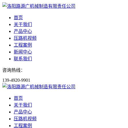
首页
关于我们
产品中心
压路机视频
工程案例
新闻中心
联系我们
咨询热线：
139-4920-9901
首页
关于我们
产品中心
压路机视频
工程案例