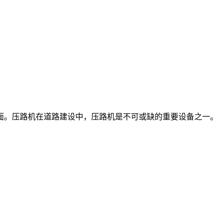
。压路机在道路建设中，压路机是不可或缺的重要设备之一。