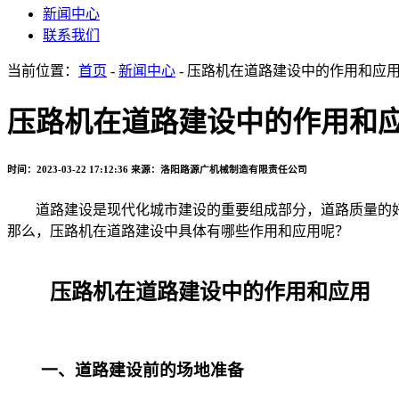
新闻中心
联系我们
当前位置：
首页
-
新闻中心
- 压路机在道路建设中的作用和应
压路机在道路建设中的作用和
时间：2023-03-22 17:12:36
来源：洛阳路源广机械制造有限责任公司
道路建设是现代化城市建设的重要组成部分，道路质量的好
那么，压路机在道路建设中具体有哪些作用和应用呢？
压路机在道路建设中的作用和应用
一、道路建设前的场地准备