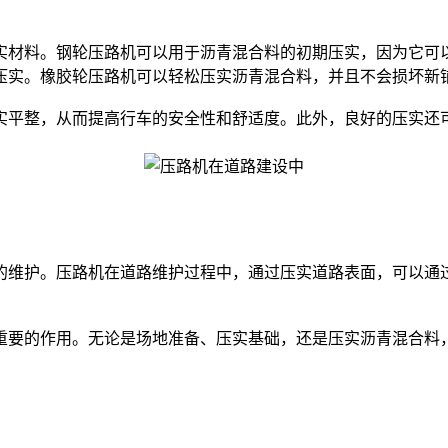
材料。钢轮压路机可以用于沥青混合料的初期压实，因为它可以
压实。橡胶轮压路机可以轻松压实沥青混合料，并且不会损坏新
实平整，从而提高行车的安全性和舒适度。此外，良好的压实还
维护。压路机在道路维护过程中，通过压实道路表面，可以通过
要的作用。无论是场地准备、压实基础，还是压实沥青混合料，