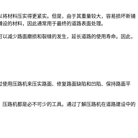
将材料压实得更紧实。但是，由于其重量较大，容易损坏新铺
铺设的材料，因此通常用于最终的道路表面处理。
可以减少路面磨损和裂缝的发生，延长道路的使用寿命。因此，
使用压路机来压实路面、修复路面缺陷和凹陷、保持路面平
压路机都是必不可少的工具。通过了解压路机在道路建设中的